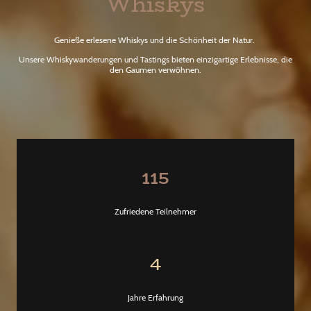
Whiskys
Genieße erlesene Whiskys und die Schönheit der Natur.
Unsere Whiskywanderungen und Tastings bieten einzigartige Erlebnisse, die
den Gaumen verwöhnen.
115
Zufriedene Teilnehmer
4
Jahre Erfahrung